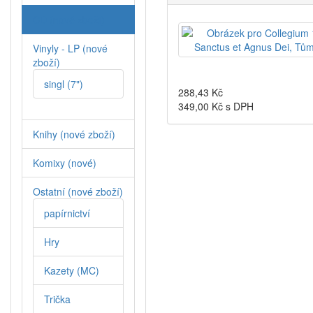
CD (nové zboží)
Vinyly - LP (nové
zboží)
singl (7")
288,43
Kč
349,00
Kč s DPH
Knihy (nové zboží)
Komixy (nové)
Ostatní (nové zboží)
papírnictví
Hry
Kazety (MC)
Trička