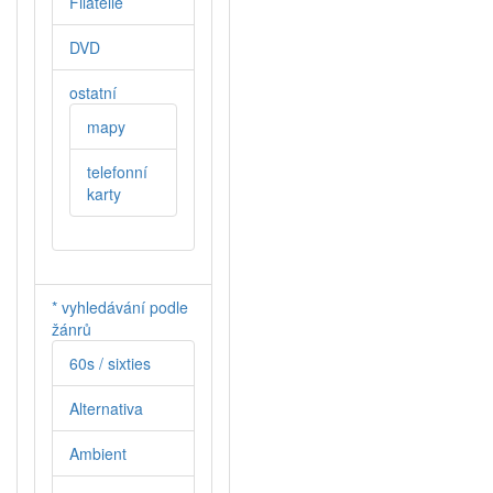
Filatelie
DVD
ostatní
mapy
telefonní
karty
* vyhledávání podle
žánrů
60s / sixties
Alternativa
Ambient