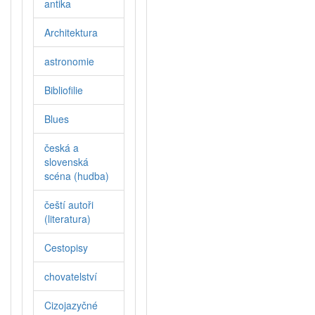
antika
Architektura
astronomie
Bibliofilie
Blues
česká a
slovenská
scéna (hudba)
čeští autoři
(literatura)
Cestopisy
chovatelství
Cizojazyčné