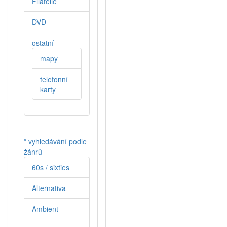
Filatelie
DVD
ostatní
mapy
telefonní
karty
* vyhledávání podle
žánrů
60s / sixties
Alternativa
Ambient