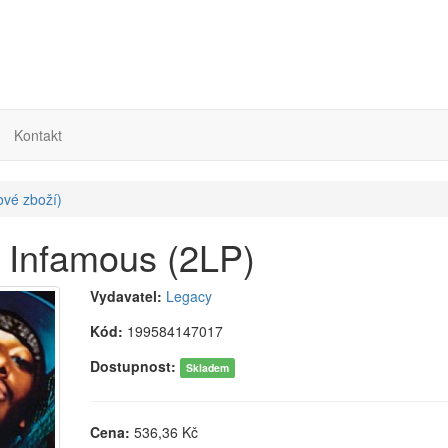
Kontakt
ové zboží)
 Infamous (2LP)
Vydavatel:
Legacy
Kód:
199584147017
Dostupnost:
Skladem
Cena:
536,36
Kč