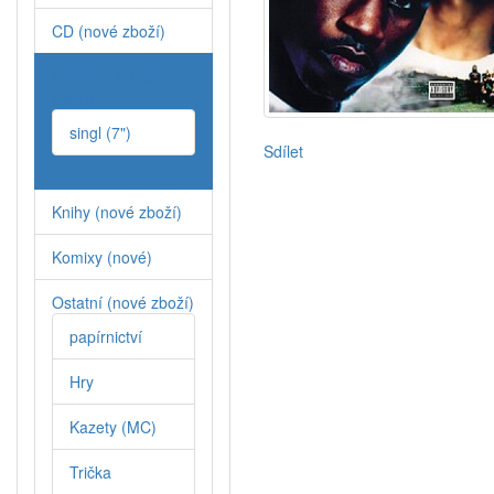
CD (nové zboží)
Vinyly - LP (nové
zboží)
singl (7")
Sdílet
Knihy (nové zboží)
Komixy (nové)
Ostatní (nové zboží)
papírnictví
Hry
Kazety (MC)
Trička