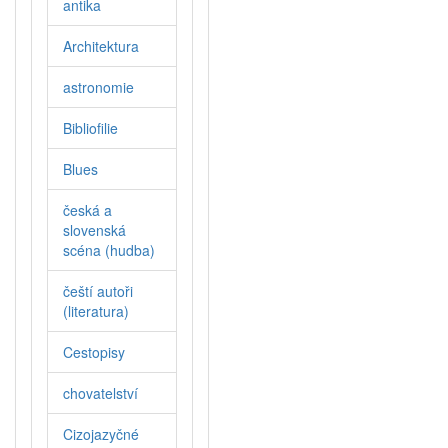
antika
Architektura
astronomie
Bibliofilie
Blues
česká a
slovenská
scéna (hudba)
čeští autoři
(literatura)
Cestopisy
chovatelství
Cizojazyčné