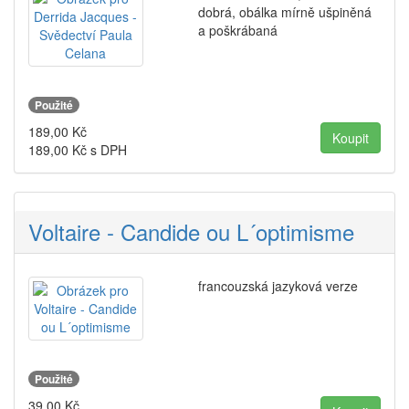
dobrá, obálka mírně ušpiněná
a poškrábaná
Použité
189,00
Kč
189,00
Kč s DPH
Voltaire - Candide ou L´optimisme
francouzská jazyková verze
Použité
39,00
Kč