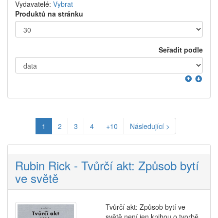
Vydavatelé:
Vybrat
Produktů na stránku
Seřadit podle
1
2
3
4
+10
Následující >
Rubin Rick - Tvůrčí akt: Způsob bytí
ve světě
Tvůrčí akt: Způsob bytí ve
světě není jen knihou o tvorbě