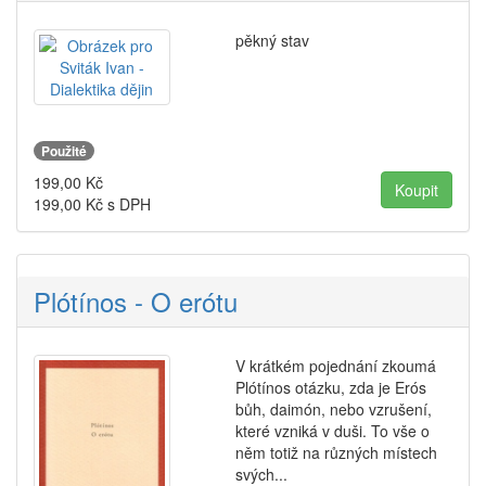
pěkný stav
Použité
199,00
Kč
199,00
Kč s DPH
Plótínos - O erótu
V krátkém pojednání zkoumá
Plótínos otázku, zda je Erós
bůh, daimón, nebo vzrušení,
které vzniká v duši. To vše o
něm totiž na různých místech
svých...