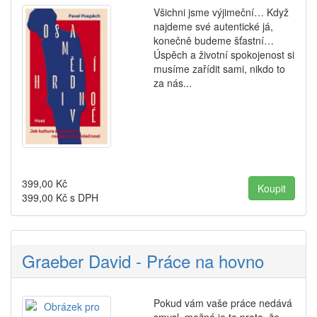
Všichni jsme výjimeční… Když
najdeme své autentické já,
konečně budeme šťastní…
Úspěch a životní spokojenost si
musíme zařídit sami, nikdo to
za nás...
399,00
Kč
399,00
Kč s DPH
Graeber David - Práce na hovno
Pokud vám vaše práce nedává
smysl, možná je to proto, že