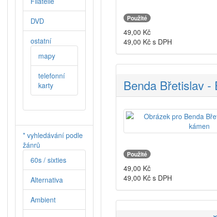
Filatelie
Použité
DVD
49,00
Kč
ostatní
49,00
Kč s DPH
mapy
telefonní
Benda Břetislav -
karty
* vyhledávání podle
žánrů
Použité
60s / sixties
49,00
Kč
49,00
Kč s DPH
Alternativa
Ambient