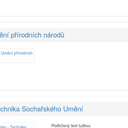
ní přírodních národů
Technika Sochařského Umění
Podtržený text tužkou