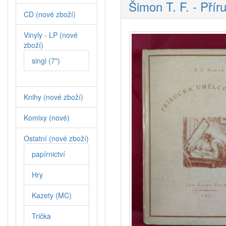
Šimon T. F. - Přír
CD (nové zboží)
Vinyly - LP (nové
zboží)
singl (7")
Knihy (nové zboží)
Komixy (nové)
Ostatní (nové zboží)
papírnictví
Hry
Kazety (MC)
Trička