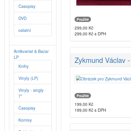
Časopisy
DVD
Použité
299,00
Kč
ostatní
299,00
Kč s DPH
Antikvariat & Bazar
LP
Zykmund Václav -
Knihy
Vinyly (LP)
Vinyly - singly
Použité
7"
199,00
Kč
Časopisy
199,00
Kč s DPH
Komixy