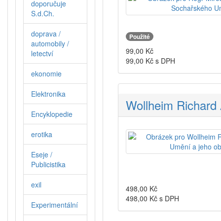
doporučuje
S.d.Ch.
doprava /
Použité
automobily /
99,00
Kč
letectví
99,00
Kč s DPH
ekonomie
Elektronika
Wollheim Richard 
Encyklopedie
erotika
Eseje /
Publicistika
exil
498,00
Kč
498,00
Kč s DPH
Experimentální