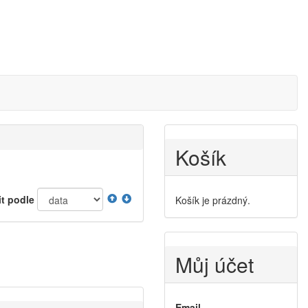
Košík
it podle
Košík je prázdný.
Můj účet
Email