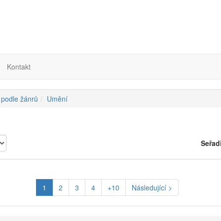
Kontakt
 podle žánrů
Umění
Seřad
1
2
3
4
+10
Následující >