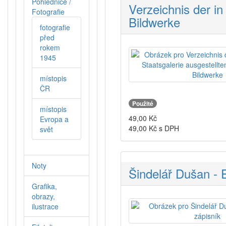
Pohlednice /
Verzeichnis der i
Fotografie
Bildwerke
fotografie
před
rokem
1945
místopis
ČR
Použité
místopis
49,00
Kč
Evropa a
49,00
Kč s DPH
svět
Noty
Šindelář Dušan - E
Grafika,
obrazy,
ilustrace