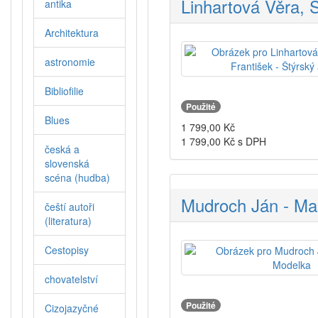
Linhartová Věra, 
antika
Architektura
astronomie
Bibliofilie
Použité
Blues
1 799,00
Kč
1 799,00
Kč s DPH
česká a
slovenská
scéna (hudba)
Mudroch Ján - Mal
čeští autoři
(literatura)
Cestopisy
chovatelství
Použité
Cizojazyčné