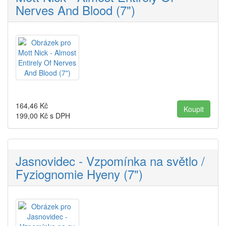
Nerves And Blood (7")
164,46
Kč
199,00
Kč s DPH
Jasnovidec - Vzpom​í​nka na sv​ě​tlo /
Fyziognomie Hyeny (7")