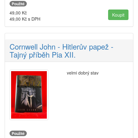
Použité
49,00
Kč
49,00
Kč s DPH
Cornwell John - Hitlerův papež -
Tajný příběh Pia XII.
velmi dobrý stav
Použité