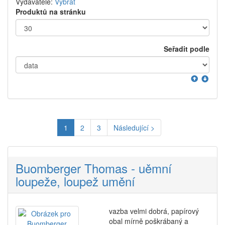
Vydavatelé:
Vybrat
Produktů na stránku
Seřadit podle
1
2
3
Následující >
Buomberger Thomas - uěmní
loupeže, loupež umění
vazba velmi dobrá, papírový
obal mírně poškrábaný a