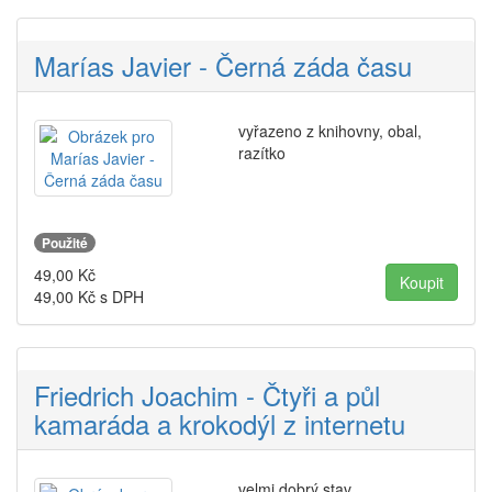
Marías Javier - Černá záda času
vyřazeno z knihovny, obal,
razítko
Použité
49,00
Kč
49,00
Kč s DPH
Friedrich Joachim - Čtyři a půl
kamaráda a krokodýl z internetu
velmi dobrý stav