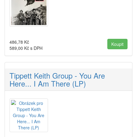
486,78
Kč
589,00
Kč s DPH
Tippett Keith Group - You Are
Here... I Am There (LP)