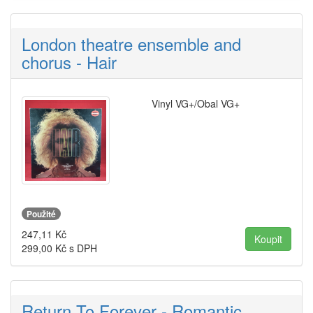
London theatre ensemble and
chorus - Hair
Vinyl VG+/Obal VG+
Použité
247,11
Kč
299,00
Kč s DPH
Return To Forever - Romantic