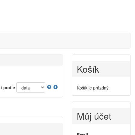
Košík
it podle
Košík je prázdný.
Můj účet
Email