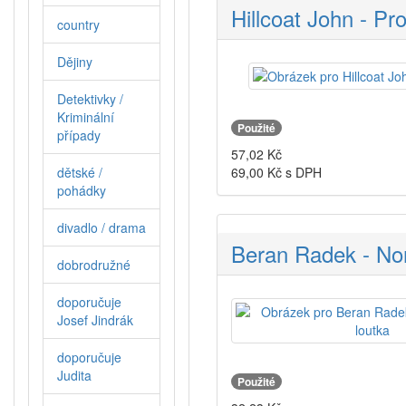
Hillcoat John - Pr
country
Dějiny
Detektivky /
Kriminální
Použité
případy
57,02
Kč
69,00
Kč s DPH
dětské /
pohádky
divadlo / drama
Beran Radek - Nor
dobrodružné
doporučuje
Josef Jindrák
doporučuje
Judita
Použité