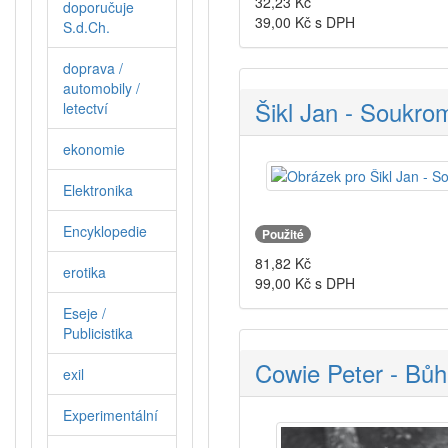
32,23
Kč
doporučuje
39,00
Kč s DPH
S.d.Ch.
doprava /
automobily /
Šikl Jan - Soukrom
letectví
ekonomie
Elektronika
Encyklopedie
Použité
81,82
Kč
erotika
99,00
Kč s DPH
Eseje /
Publicistika
Cowie Peter - Bůh 
exil
Experimentální