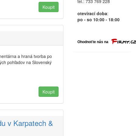
tel.: 733 769 228
otevírací doba
:
po - so 10:00 - 18:00
mentárna a hraná tvorba po
kých pohľadov na Slovenský
du v Karpatech &