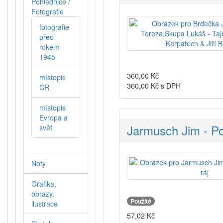
Pohlednice /
Fotografie
fotografie
před
rokem
1945
360,00
Kč
místopis
360,00
Kč s DPH
ČR
místopis
Evropa a
Jarmusch Jim - Po
svět
Noty
Grafika,
obrazy,
Použité
ilustrace
57,02
Kč