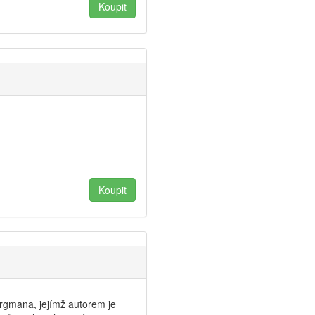
rgmana, jejímž auto­rem je