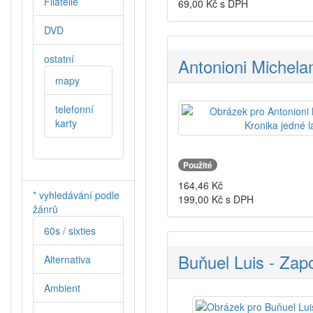
Filatelie
69,00
Kč s DPH
DVD
ostatní
Antonioni Michelan
mapy
telefonní
karty
Použité
164,46
Kč
* vyhledávání podle
199,00
Kč s DPH
žánrů
60s / sixties
Buňuel Luis - Zap
Alternativa
Ambient