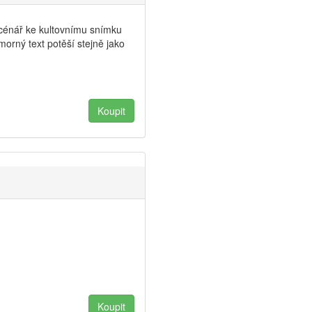
 scénář ke kultovnímu snímku
orný text potěší stejně jako