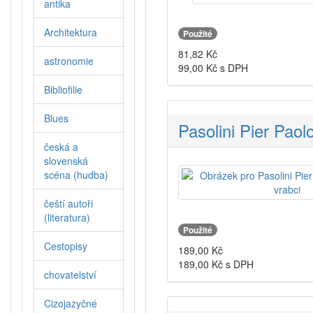
antika
Architektura
Použité
81,82
Kč
astronomie
99,00
Kč s DPH
Bibliofilie
Blues
Pasolini Pier Paolo
česká a
slovenská
scéna (hudba)
čeští autoři
(literatura)
Použité
Cestopisy
189,00
Kč
189,00
Kč s DPH
chovatelství
Cizojazyčné