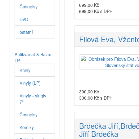
699,00
Kč
Časopisy
699,00
Kč s DPH
DVD
ostatní
Filová Eva, Vžent
Antikvariat & Bazar
LP
Knihy
Vinyly (LP)
300,00
Kč
Vinyly - singly
300,00
Kč s DPH
7"
Časopisy
Brdečka Jiří,Brde
Komixy
Jiří Brdečka