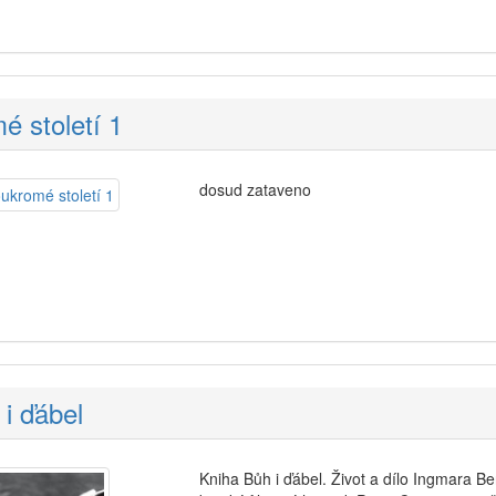
é století 1
dosud zataveno
i ďábel
Kniha Bůh i ďábel. Život a dílo Ingmara Be