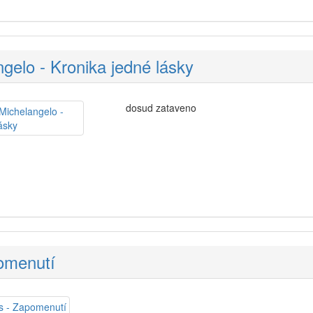
gelo - Kronika jedné lásky
dosud zataveno
omenutí