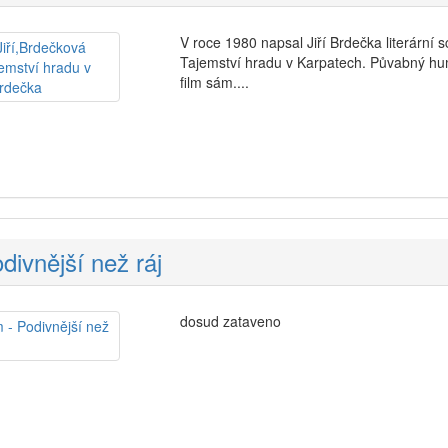
V roce 1980 napsal Jiří Brdečka literární
Tajemství hradu v Karpatech. Půvabný hum
film sám....
divnější než ráj
dosud zataveno