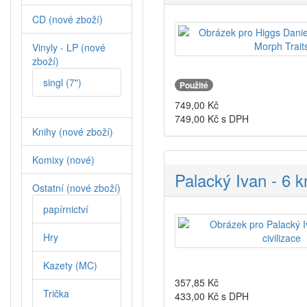
CD (nové zboží)
Vinyly - LP (nové
zboží)
singl (7")
Použité
749,00
Kč
749,00
Kč s DPH
Knihy (nové zboží)
Komixy (nové)
Palacký Ivan - 6 k
Ostatní (nové zboží)
papírnictví
Hry
Kazety (MC)
357,85
Kč
Trička
433,00
Kč s DPH