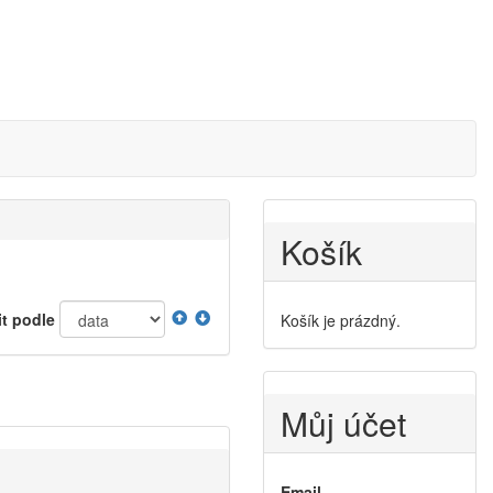
Košík
it podle
Košík je prázdný.
Můj účet
Email