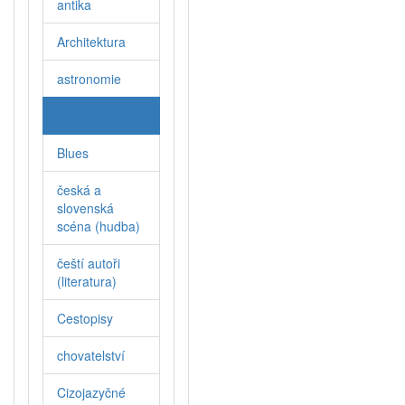
antika
Architektura
astronomie
Bibliofilie
Blues
česká a
slovenská
scéna (hudba)
čeští autoři
(literatura)
Cestopisy
chovatelství
Cizojazyčné