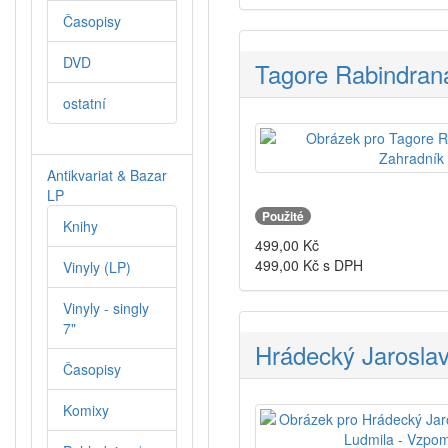
Časopisy
DVD
Tagore Rabindrana
ostatní
Antikvariat & Bazar
LP
Použité
Knihy
499,00
Kč
499,00
Kč s DPH
Vinyly (LP)
Vinyly - singly
7"
Hrádecký Jaroslav
Časopisy
Komixy