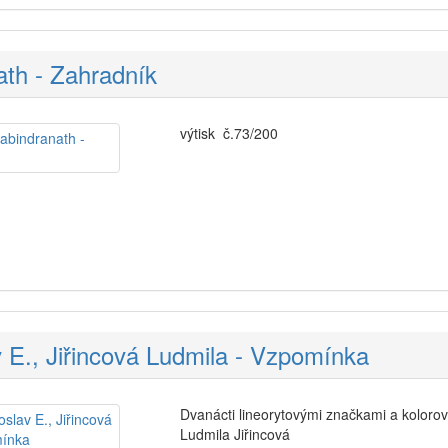
th - Zahradník
výtisk č.73/200
 E., Jiřincová Ludmila - Vzpomínka
Dvanácti lineorytovými značkami a koloro
Ludmila Jiřincová