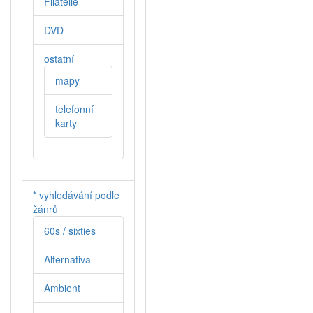
Filatelie
DVD
ostatní
mapy
telefonní
karty
* vyhledávání podle
žánrů
60s / sixties
Alternativa
Ambient