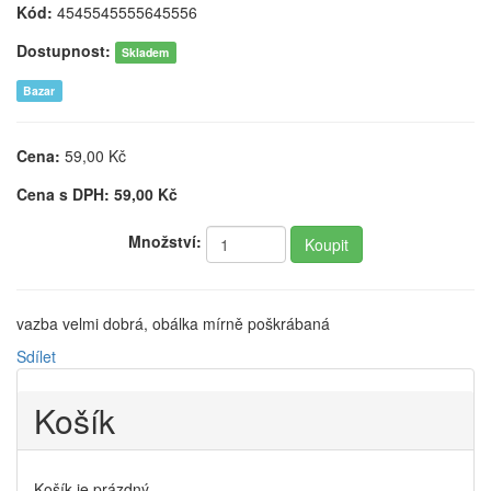
Kód:
4545545555645556
Dostupnost:
Skladem
Bazar
Cena:
59,00
Kč
Cena s DPH:
59,00
Kč
Množství:
vazba velmi dobrá, obálka mírně poškrábaná
Sdílet
Košík
Košík je prázdný.