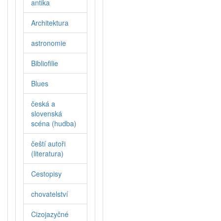
antika
Architektura
astronomie
Bibliofilie
Blues
česká a
slovenská
scéna (hudba)
čeští autoři
(literatura)
Cestopisy
chovatelství
Cizojazyčné