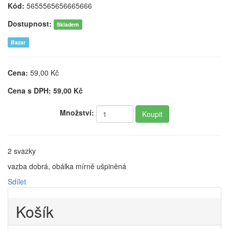
Kód:
5655565656665666
Dostupnost:
Skladem
Bazar
Cena:
59,00
Kč
Cena s DPH:
59,00
Kč
Množství:
2 svazky
vazba dobrá, obálka mírně ušpiněná
Sdílet
Košík