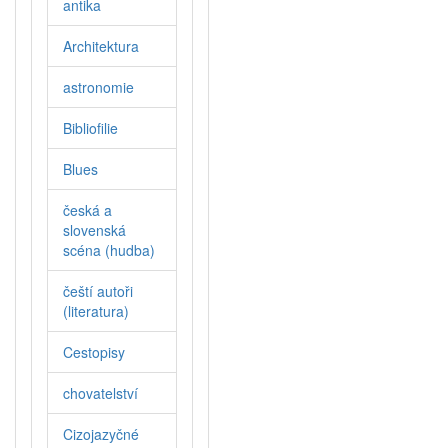
antika
Architektura
astronomie
Bibliofilie
Blues
česká a
slovenská
scéna (hudba)
čeští autoři
(literatura)
Cestopisy
chovatelství
Cizojazyčné