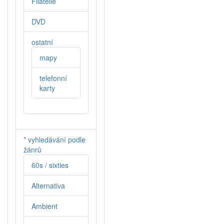
Filatelie
DVD
ostatní
mapy
telefonní
karty
* vyhledávání podle
žánrů
60s / sixties
Alternativa
Ambient