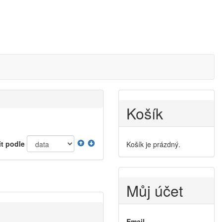
Košík
it podle
Košík je prázdný.
Můj účet
Email