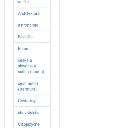
antika
Architektura
astronomie
Bibliofilie
Blues
česká a
slovenská
scéna (hudba)
čeští autoři
(literatura)
Cestopisy
chovatelství
Cizojazyčné