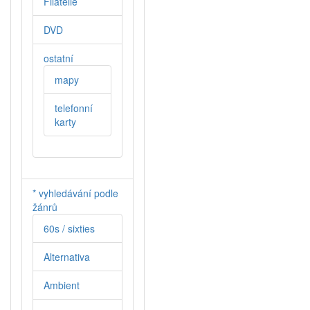
Filatelie
DVD
ostatní
mapy
telefonní
karty
* vyhledávání podle
žánrů
60s / sixties
Alternativa
Ambient