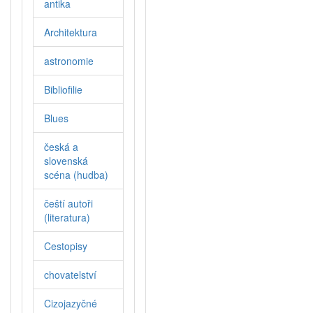
antika
Architektura
astronomie
Bibliofilie
Blues
česká a
slovenská
scéna (hudba)
čeští autoři
(literatura)
Cestopisy
chovatelství
Cizojazyčné