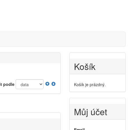
Košík
it podle
Košík je prázdný.
Můj účet
Email