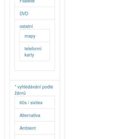
Filatelie
DVD
ostatní
mapy
telefonní
karty
* vyhledávání podle
žánrů
60s / sixties
Alternativa
Ambient