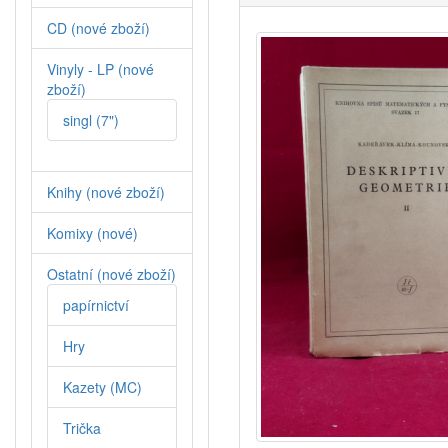
CD (nové zboží)
Vinyly - LP (nové
zboží)
singl (7")
Knihy (nové zboží)
Komixy (nové)
Ostatní (nové zboží)
papírnictví
Hry
Kazety (MC)
Trička