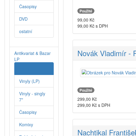
Časopisy
Použité
DVD
99,00
Kč
99,00
Kč s DPH
ostatní
Novák Vladimír - 
Antikvariat & Bazar
LP
Knihy
Vinyly (LP)
Použité
Vinyly - singly
299,00
Kč
7"
299,00
Kč s DPH
Časopisy
Komixy
Nachtikal Františe