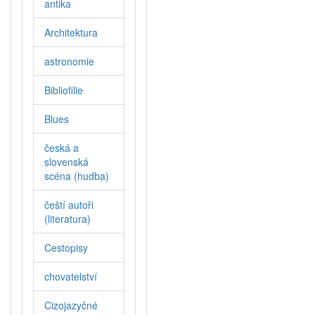
antika
Architektura
astronomie
Bibliofilie
Blues
česká a
slovenská
scéna (hudba)
čeští autoři
(literatura)
Cestopisy
chovatelství
Cizojazyčné