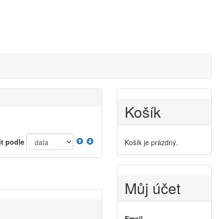
Košík
it podle
Košík je prázdný.
Můj účet
Email