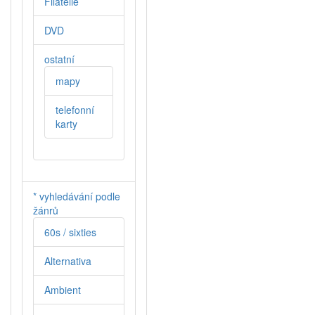
Filatelie
DVD
ostatní
mapy
telefonní
karty
* vyhledávání podle
žánrů
60s / sixties
Alternativa
Ambient