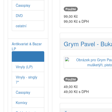
Časopisy
Použité
DVD
99,00
Kč
99,00
Kč s DPH
ostatní
Grym Pavel - Bukan
Antikvariat & Bazar
LP
Knihy
Vinyly (LP)
Vinyly - singly
Použité
7"
49,00
Kč
49,00
Kč s DPH
Časopisy
Komixy