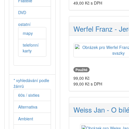
Filatelie
49,00
Kč s DPH
DVD
ostatní
Werfel Franz - Je
mapy
telefonní
karty
Použité
99,00
Kč
* vyhledávání podle
99,00
Kč s DPH
žánrů
60s / sixties
Alternativa
Weiss Jan - O bíl
Ambient