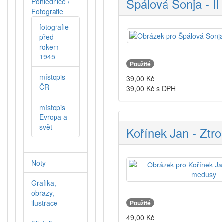
Špálová Sonja - I
Pohlednice /
Fotografie
fotografie
před
rokem
1945
Použité
místopis
39,00
Kč
ČR
39,00
Kč s DPH
místopis
Evropa a
svět
Kořínek Jan - Ztr
Noty
Grafika,
obrazy,
ilustrace
Použité
49,00
Kč