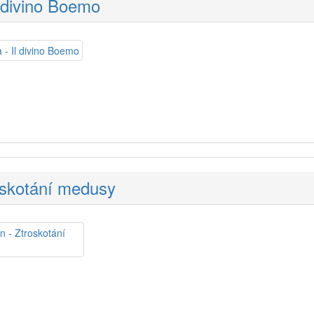
l divino Boemo
oskotání medusy