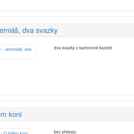
remiáš, dva svazky
dva svazky v kartonové kazetě
ém koni
bez přebalu