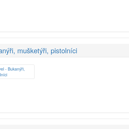
ýři, mušketýři, pistolníci