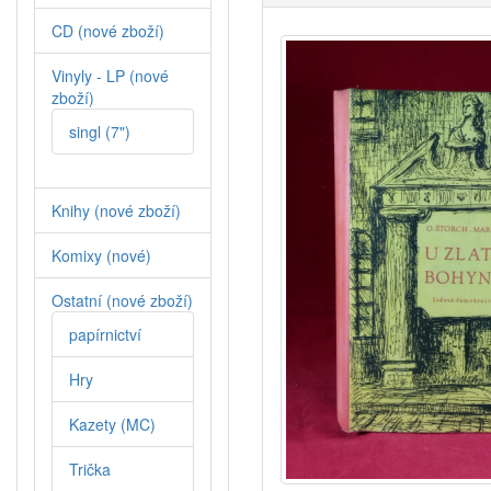
CD (nové zboží)
Vinyly - LP (nové
zboží)
singl (7")
Knihy (nové zboží)
Komixy (nové)
Ostatní (nové zboží)
papírnictví
Hry
Kazety (MC)
Trička