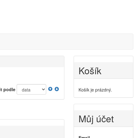
Košík
it podle
Košík je prázdný.
Můj účet
Email