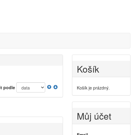
Košík
it podle
Košík je prázdný.
Můj účet
Email