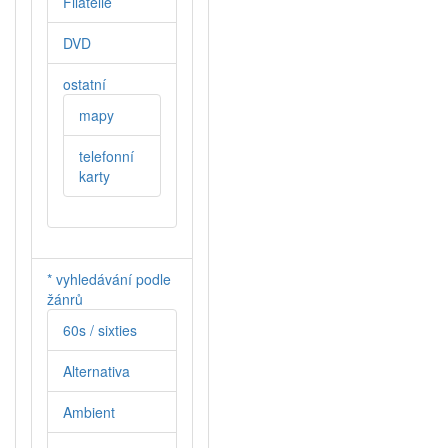
Filatelie
DVD
ostatní
mapy
telefonní
karty
* vyhledávání podle
žánrů
60s / sixties
Alternativa
Ambient