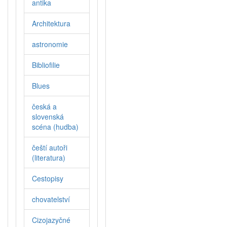
antika
Architektura
astronomie
Bibliofilie
Blues
česká a
slovenská
scéna (hudba)
čeští autoři
(literatura)
Cestopisy
chovatelství
Cizojazyčné