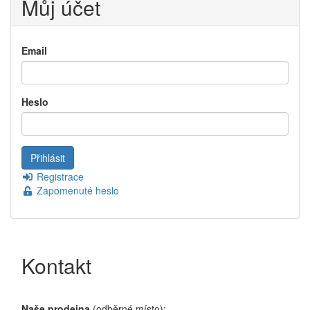
Můj účet
Email
Heslo
Registrace
Zapomenuté heslo
Kontakt
Naše prodejna
(odběrné místo):