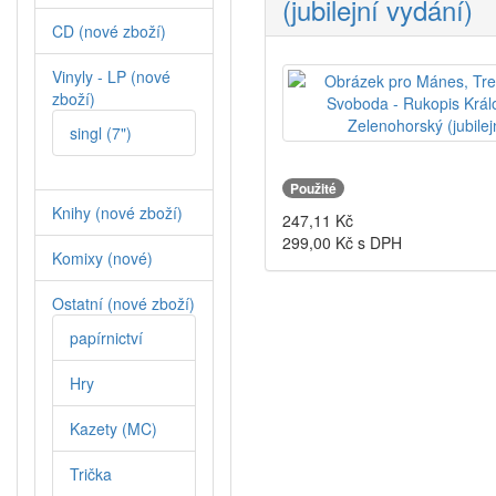
(jubilejní vydání)
CD (nové zboží)
Vinyly - LP (nové
zboží)
singl (7")
Použité
Knihy (nové zboží)
247,11
Kč
299,00
Kč s DPH
Komixy (nové)
Ostatní (nové zboží)
papírnictví
Hry
Kazety (MC)
Trička