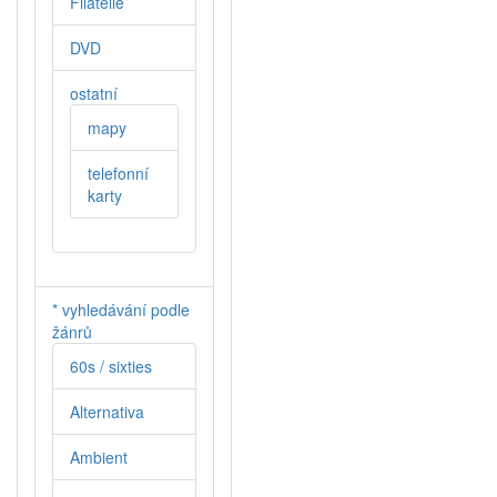
Filatelie
DVD
ostatní
mapy
telefonní
karty
* vyhledávání podle
žánrů
60s / sixties
Alternativa
Ambient