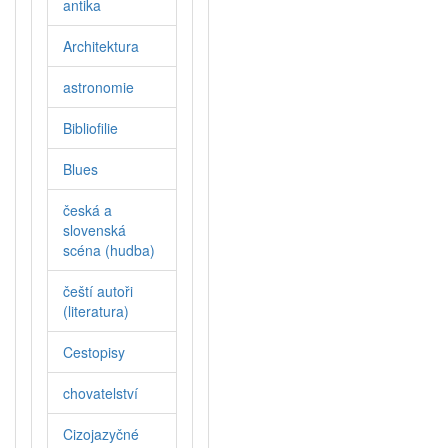
antika
Architektura
astronomie
Bibliofilie
Blues
česká a
slovenská
scéna (hudba)
čeští autoři
(literatura)
Cestopisy
chovatelství
Cizojazyčné