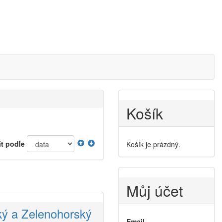
Košík
it podle
Košík je prázdný.
Můj účet
ký a Zelenohorský
Email