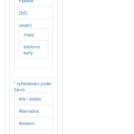
Filatelie
DVD
ostatní
mapy
telefonní
karty
* vyhledávání podle
žánrů
60s / sixties
Alternativa
Ambient