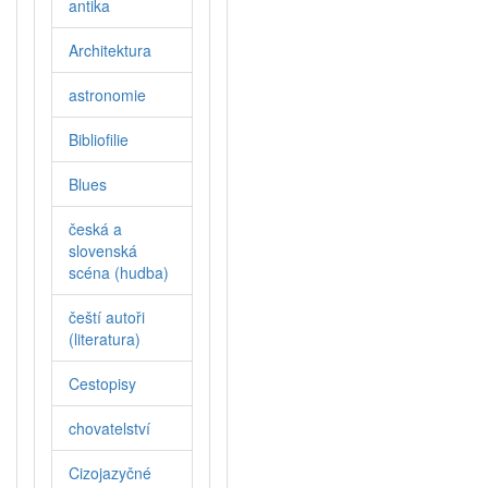
antika
Architektura
astronomie
Bibliofilie
Blues
česká a
slovenská
scéna (hudba)
čeští autoři
(literatura)
Cestopisy
chovatelství
Cizojazyčné