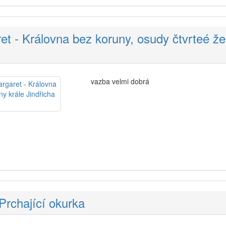
t - Královna bez koruny, osudy čtvrteé žen
vazba velmi dobrá
Prchající okurka