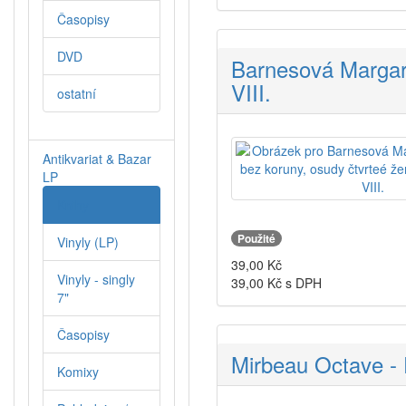
Časopisy
DVD
Barnesová Margare
VIII.
ostatní
Antikvariat & Bazar
LP
Knihy
Použité
Vinyly (LP)
39,00
Kč
Vinyly - singly
39,00
Kč s DPH
7"
Časopisy
Mirbeau Octave - 
Komixy