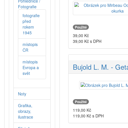
Pohlednice /
Fotografie
fotografie
před
rokem
Použité
1945
39,00
Kč
39,00
Kč s DPH
místopis
ČR
místopis
Bujold L. M. - Ge
Evropa a
svět
Noty
Použité
Grafika,
119,00
Kč
obrazy,
119,00
Kč s DPH
ilustrace