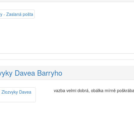
zvyky Davea Barryho
vazba velmi dobrá, obálka mírně poškráb