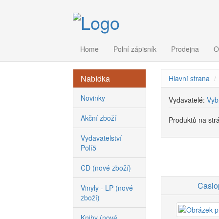
Home
Polní zápisník
Prodejna
O
Nabídka
Hlavní strana
Novinky
Vydavatelé:
Vyb
Akční zboží
Produktů na str
Vydavatelství
Polí5
CD (nové zboží)
Casio
Vinyly - LP (nové
zboží)
Knihy (nové