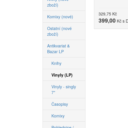
zboží)
329,75
Kč
Komixy (nové)
399,00
Kč s 
Ostatní (nové
zboží)
Antikvariat &
Bazar LP
Knihy
Vinyly (LP)
Vinyly - singly
7"
Časopisy
Komixy
Pohlednice /