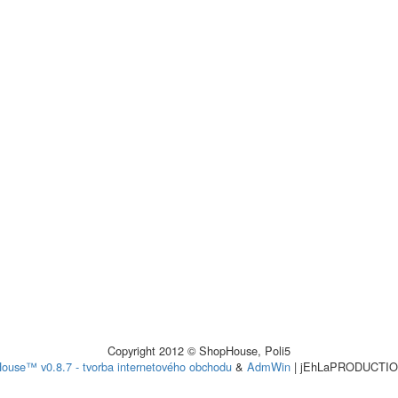
Copyright 2012 © ShopHouse, Poli5
ouse™ v0.8.7 - tvorba internetového obchodu
&
AdmWin
| jEhLaPRODUCTI