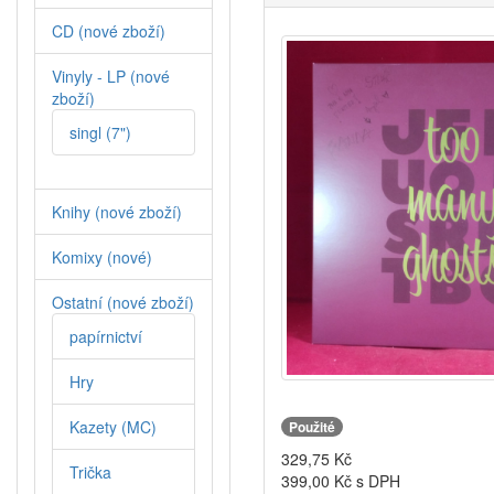
CD (nové zboží)
Vinyly - LP (nové
zboží)
singl (7")
Knihy (nové zboží)
Komixy (nové)
Ostatní (nové zboží)
papírnictví
Hry
Kazety (MC)
Použité
329,75
Kč
Trička
399,00
Kč s DPH