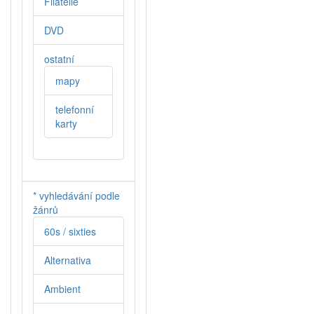
Filatelie
DVD
ostatní
mapy
telefonní
karty
* vyhledávání podle
žánrů
60s / sixties
Alternativa
Ambient