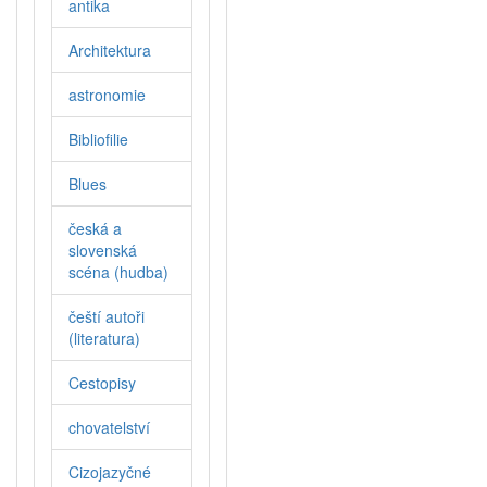
antika
Architektura
astronomie
Bibliofilie
Blues
česká a
slovenská
scéna (hudba)
čeští autoři
(literatura)
Cestopisy
chovatelství
Cizojazyčné