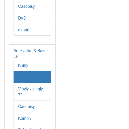
Časopisy
DVD
ostatní
Antikvariat & Bazar
LP
Knihy
Vinyly (LP)
Vinyly - singly
7"
Časopisy
Komixy