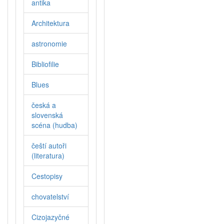
antika
Architektura
astronomie
Bibliofilie
Blues
česká a
slovenská
scéna (hudba)
čeští autoři
(literatura)
Cestopisy
chovatelství
Cizojazyčné