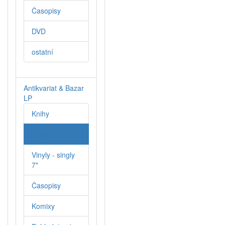
Časopisy
DVD
ostatní
Antikvariat & Bazar
LP
Knihy
Vinyly (LP)
Vinyly - singly
7"
Časopisy
Komixy