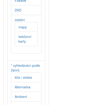
Filatelie
DVD
ostatní
mapy
telefonní
karty
* vyhledávání podle
žánrů
60s / sixties
Alternativa
Ambient