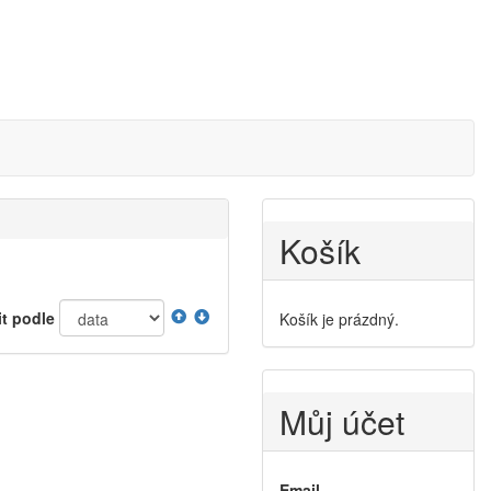
Košík
it podle
Košík je prázdný.
Můj účet
Email