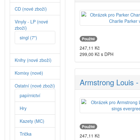
CD (nové zboží)
Vinyly - LP (nové
zboží)
singl (7")
Použité
247,11
Kč
299,00
Kč s DPH
Knihy (nové zboží)
Komixy (nové)
Armstrong Louis -
Ostatní (nové zboží)
papírnictví
Hry
Kazety (MC)
Použité
Trička
247,11
Kč