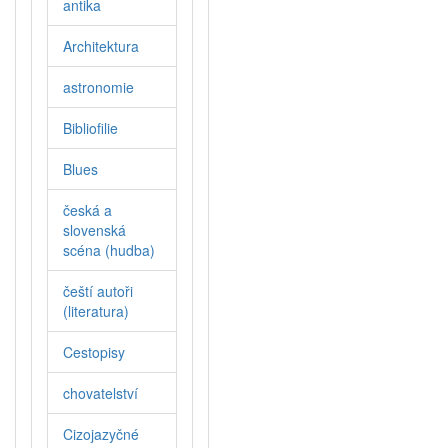
antika
Architektura
astronomie
Bibliofilie
Blues
česká a
slovenská
scéna (hudba)
čeští autoři
(literatura)
Cestopisy
chovatelství
Cizojazyčné