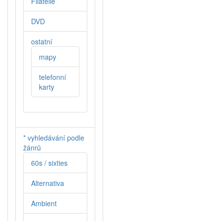
Filatelie
DVD
ostatní
mapy
telefonní
karty
* vyhledávání podle
žánrů
60s / sixties
Alternativa
Ambient