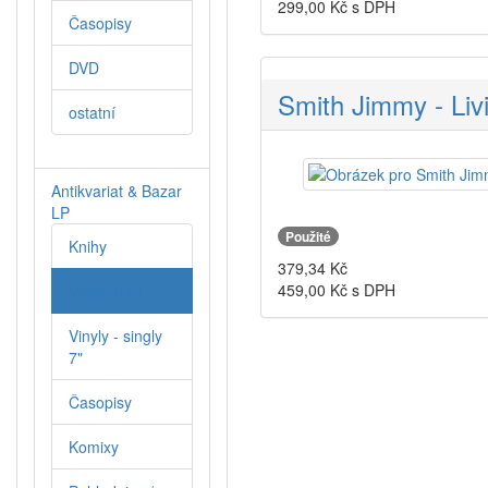
299,00
Kč s DPH
Časopisy
DVD
Smith Jimmy - Livi
ostatní
Antikvariat & Bazar
LP
Použité
Knihy
379,34
Kč
459,00
Kč s DPH
Vinyly (LP)
Vinyly - singly
7"
Časopisy
Komixy