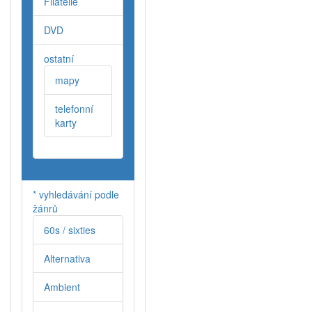
Filatelie
DVD
ostatní
mapy
telefonní
karty
* vyhledávání podle
žánrů
60s / sixties
Alternativa
Ambient