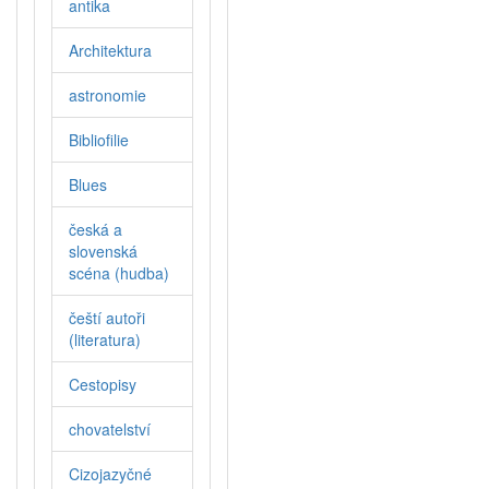
antika
Architektura
astronomie
Bibliofilie
Blues
česká a
slovenská
scéna (hudba)
čeští autoři
(literatura)
Cestopisy
chovatelství
Cizojazyčné