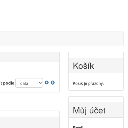
Košík
it podle
Košík je prázdný.
Můj účet
Email