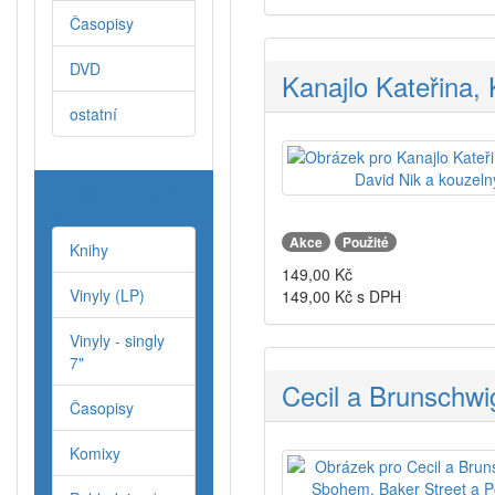
Časopisy
DVD
Kanajlo Kateřina, 
ostatní
Antikvariat & Bazar
LP
Akce
Použité
Knihy
149,00
Kč
Vinyly (LP)
149,00
Kč s DPH
Vinyly - singly
7"
Cecil a Brunschwi
Časopisy
Komixy