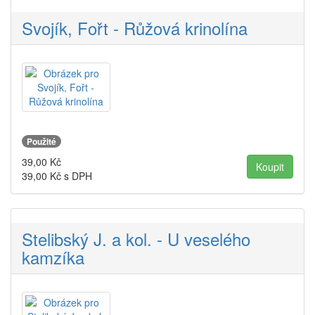
Svojík, Fořt - Růžová krinolína
Použité
39,00
Kč
39,00
Kč s DPH
Stelibský J. a kol. - U veselého
kamzíka