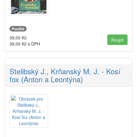
Použité
39,00
Kč
39,00
Kč s DPH
Stelibský J., Krňanský M. J. - Kosí
fox (Anton a Leontýna)