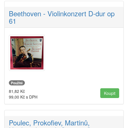
Beethoven - Violinkonzert D-dur op
61
Použité
81,82
Kč
99,00
Kč s DPH
Poulec, Prokofiev, Martinů,