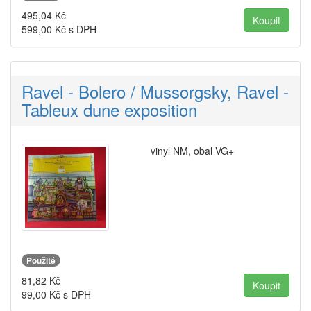
495,04
Kč
599,00
Kč s DPH
Ravel - Bolero / Mussorgsky, Ravel -
Tableux dune exposition
vinyl NM, obal VG+
Použité
81,82
Kč
99,00
Kč s DPH