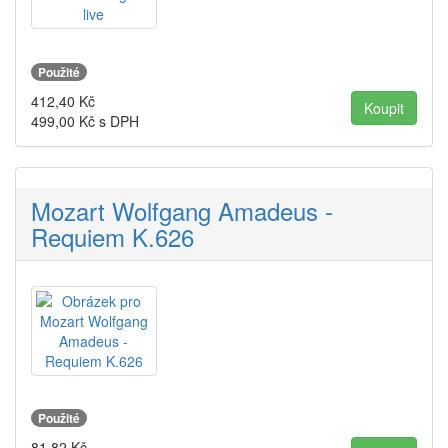
Použité
412,40
Kč
499,00
Kč s DPH
Mozart Wolfgang Amadeus -
Requiem K.626
Použité
81,82
Kč