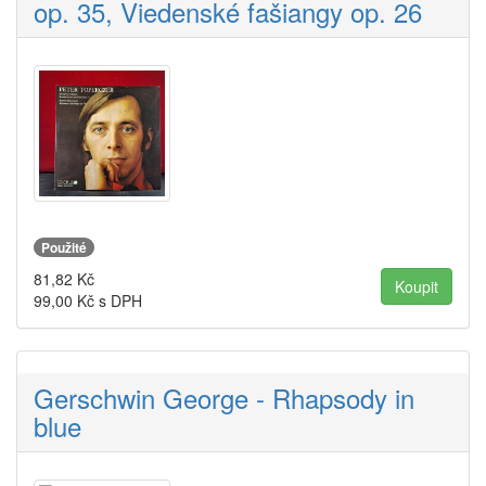
op. 35, Viedenské fašiangy op. 26
Použité
81,82
Kč
99,00
Kč s DPH
Gerschwin George - Rhapsody in
blue