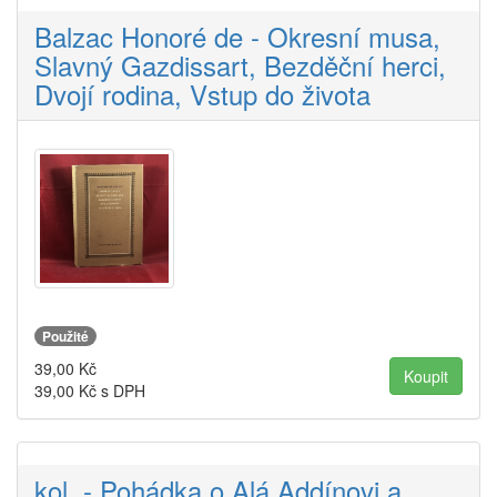
Balzac Honoré de - Okresní musa,
Slavný Gazdissart, Bezděční herci,
Dvojí rodina, Vstup do života
Použité
39,00
Kč
39,00
Kč s DPH
kol. - Pohádka o Alá Addínovi a