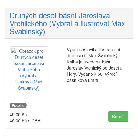
Druhých deset básní Jaroslava
Vrchlického (Vybral a ilustroval Max
Švabinský)
Výbor sestavil a ilustracemi
doprovodil Max Švabinský.
Kniha je uvedena básní
Jaroslav Vrchlický od Josefa
Hory. Vydáno k 50. výročí
básníkova úmrtí.
Použité
49,00
Kč
49,00
Kč s DPH