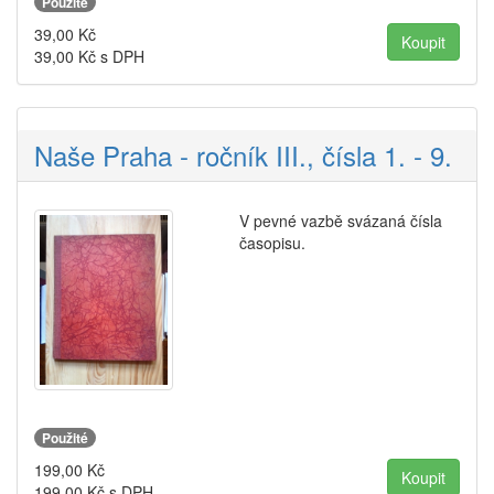
Použité
39,00
Kč
39,00
Kč s DPH
Naše Praha - ročník III., čísla 1. - 9.
V pevné vazbě svázaná čísla
časopisu.
Použité
199,00
Kč
199,00
Kč s DPH