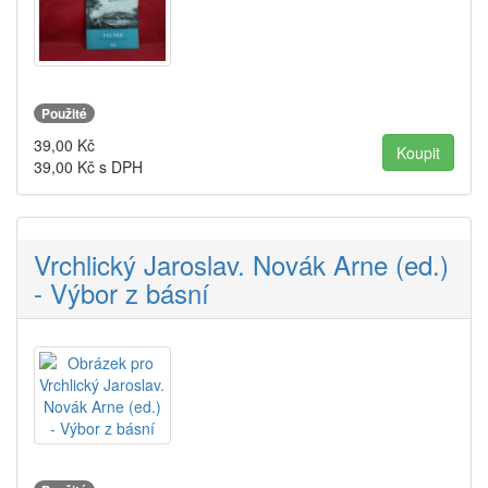
Použité
39,00
Kč
39,00
Kč s DPH
Vrchlický Jaroslav. Novák Arne (ed.)
- Výbor z básní