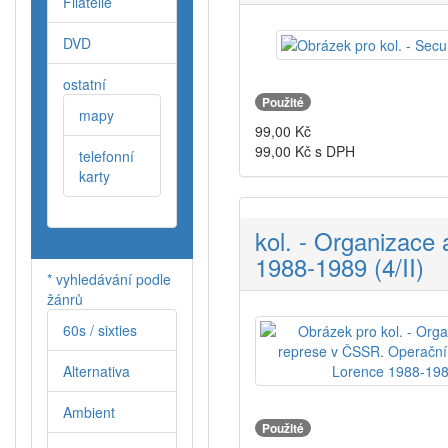
Filatelie
DVD
ostatní
Použité
mapy
99,00
Kč
99,00
Kč s DPH
telefonní
karty
kol. - Organizace
1988-1989 (4/II)
* vyhledávání podle
žánrů
60s / sixties
Alternativa
Ambient
Použité