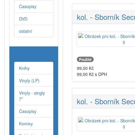
Časopisy
kol. - Sborník Secu
DVD
ostatní
Antikvariat & Bazar
LP
Použité
99,00
Kč
Knihy
99,00
Kč s DPH
Vinyly (LP)
Vinyly - singly
kol. - Sborník Secu
7"
Časopisy
Komixy