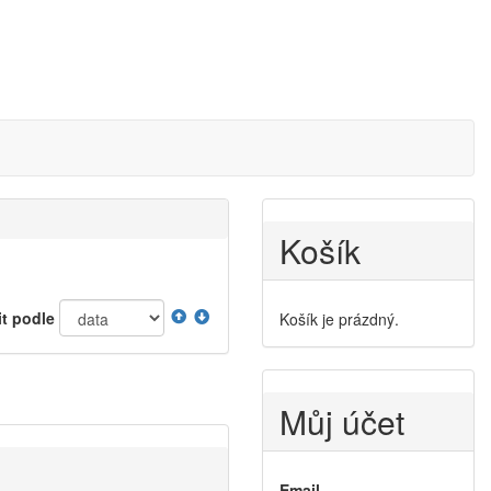
Košík
it podle
Košík je prázdný.
Můj účet
Email