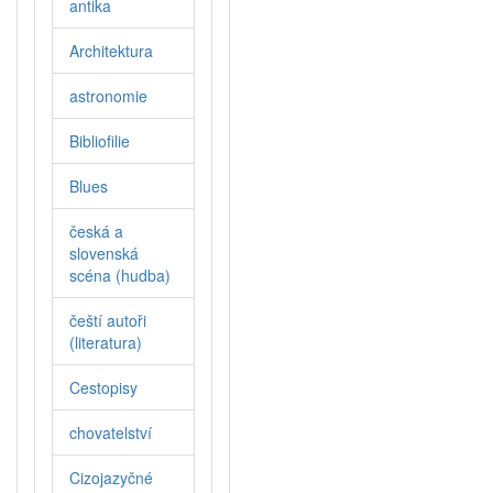
antika
Architektura
astronomie
Bibliofilie
Blues
česká a
slovenská
scéna (hudba)
čeští autoři
(literatura)
Cestopisy
chovatelství
Cizojazyčné