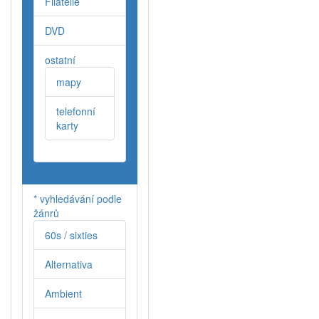
Filatelie
DVD
ostatní
mapy
telefonní
karty
* vyhledávání podle
žánrů
60s / sixties
Alternativa
Ambient