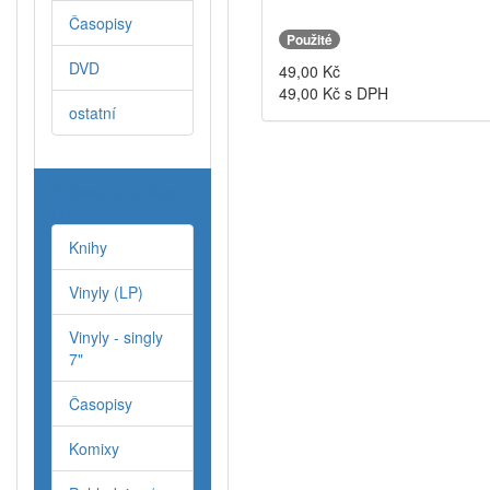
Časopisy
Použité
DVD
49,00
Kč
49,00
Kč s DPH
ostatní
Antikvariat & Bazar
LP
Knihy
Vinyly (LP)
Vinyly - singly
7"
Časopisy
Komixy