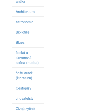
antika
Architektura
astronomie
Bibliofilie
Blues
česká a
slovenská
scéna (hudba)
čeští autoři
(literatura)
Cestopisy
chovatelství
Cizojazyčné