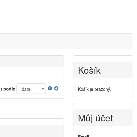
Košík
it podle
Košík je prázdný.
Můj účet
Email