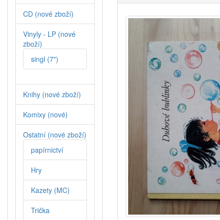
CD (nové zboží)
Vinyly - LP (nové
zboží)
singl (7")
Knihy (nové zboží)
Komixy (nové)
Ostatní (nové zboží)
papírnictví
Hry
Kazety (MC)
Trička