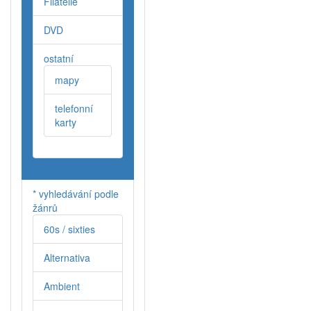
Filatelie
DVD
ostatní
mapy
telefonní
karty
* vyhledávání podle
žánrů
60s / sixties
Alternativa
Ambient