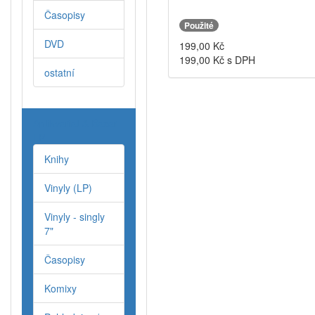
Časopisy
Použité
DVD
199,00
Kč
199,00
Kč s DPH
ostatní
Antikvariat & Bazar
LP
Knihy
Vinyly (LP)
Vinyly - singly
7"
Časopisy
Komixy