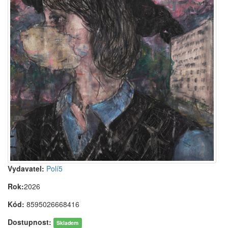
Vydavatel:
Polí5
Rok:
2026
Kód:
8595026668416
Dostupnost:
Skladem