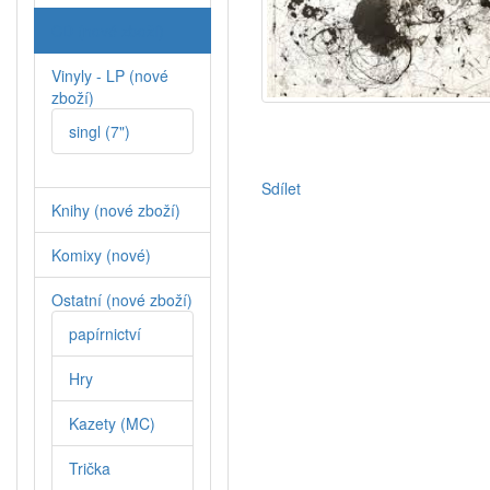
CD (nové zboží)
Vinyly - LP (nové
zboží)
singl (7")
Sdílet
Knihy (nové zboží)
Komixy (nové)
Ostatní (nové zboží)
papírnictví
Hry
Kazety (MC)
Trička