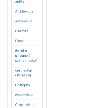
antika
Architektura
astronomie
Bibliofilie
Blues
česká a
slovenská
scéna (hudba)
čeští autoři
(literatura)
Cestopisy
chovatelství
Cizojazyčné