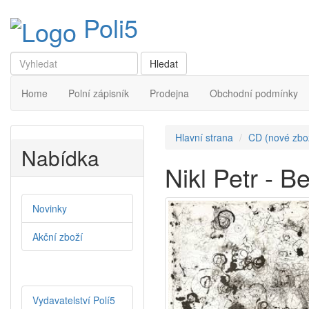
Poli5
Home
Polní zápisník
Prodejna
Obchodní podmínky
Hlavní strana
CD (nové zbo
Nabídka
Nikl Petr - B
Novinky
Akční zboží
Vydavatelství Polí5