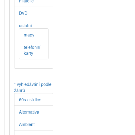
Filatelie
DVD
ostatní
mapy
telefonní
karty
* vyhledávání podle
žánrů
60s / sixties
Alternativa
Ambient