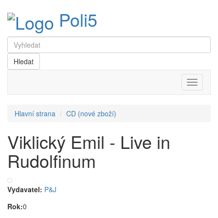
Poli5
Menu
Hlavní strana
CD (nové zboží)
Viklický Emil - Live in
Rudolfinum
Vydavatel:
P&J
Rok:
0