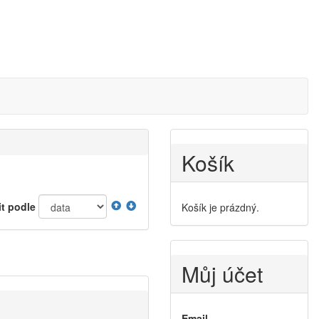
Košík
it podle
Košík je prázdný.
Můj účet
Email