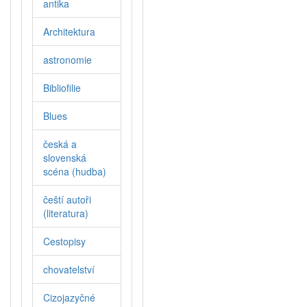
antika
Architektura
astronomie
Bibliofilie
Blues
česká a
slovenská
scéna (hudba)
čeští autoři
(literatura)
Cestopisy
chovatelství
Cizojazyčné