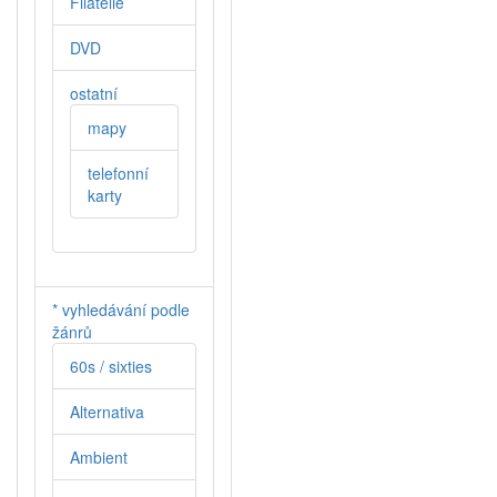
Filatelie
DVD
ostatní
mapy
telefonní
karty
* vyhledávání podle
žánrů
60s / sixties
Alternativa
Ambient