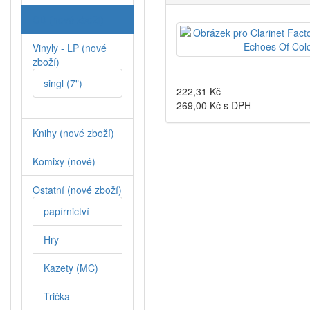
CD (nové zboží)
Vinyly - LP (nové
zboží)
singl (7")
222,31
Kč
269,00
Kč s DPH
Knihy (nové zboží)
Komixy (nové)
Ostatní (nové zboží)
papírnictví
Hry
Kazety (MC)
Trička