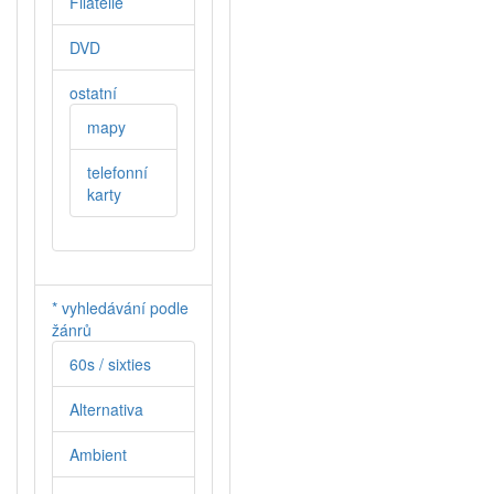
Filatelie
DVD
ostatní
mapy
telefonní
karty
* vyhledávání podle
žánrů
60s / sixties
Alternativa
Ambient