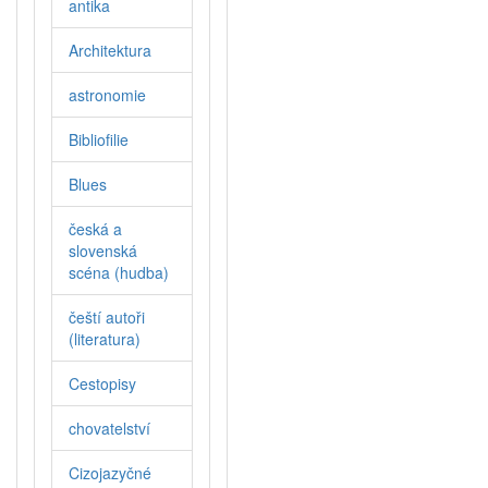
antika
Architektura
astronomie
Bibliofilie
Blues
česká a
slovenská
scéna (hudba)
čeští autoři
(literatura)
Cestopisy
chovatelství
Cizojazyčné