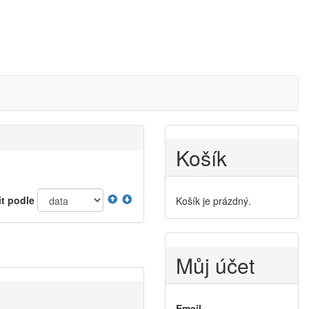
Košík
it podle
Košík je prázdný.
Můj účet
Email