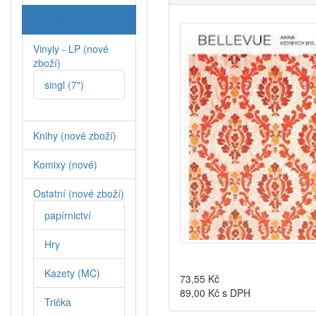
CD (nové zboží)
Vinyly - LP (nové
zboží)
singl (7")
Knihy (nové zboží)
Komixy (nové)
Ostatní (nové zboží)
papírnictví
Hry
Kazety (MC)
73,55
Kč
89,00
Kč s DPH
Trička