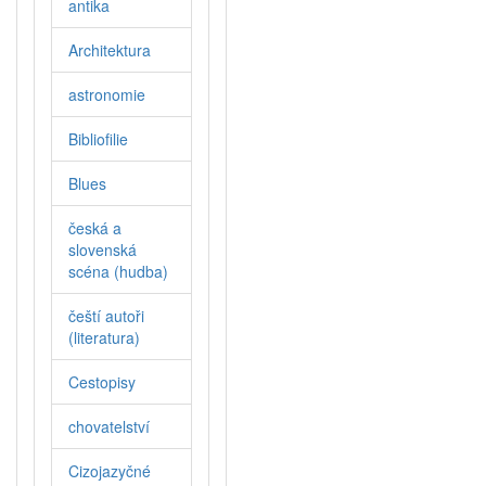
antika
Architektura
astronomie
Bibliofilie
Blues
česká a
slovenská
scéna (hudba)
čeští autoři
(literatura)
Cestopisy
chovatelství
Cizojazyčné