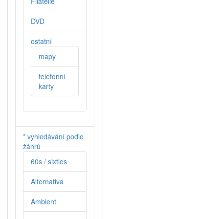
Filatelie
DVD
ostatní
mapy
telefonní
karty
* vyhledávání podle
žánrů
60s / sixties
Alternativa
Ambient