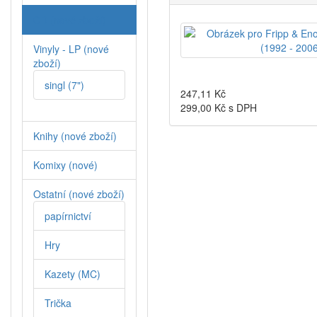
CD (nové zboží)
Vinyly - LP (nové
zboží)
singl (7")
247,11
Kč
299,00
Kč s DPH
Knihy (nové zboží)
Komixy (nové)
Ostatní (nové zboží)
papírnictví
Hry
Kazety (MC)
Trička