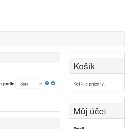
Košík
it podle
Košík je prázdný.
Můj účet
Email