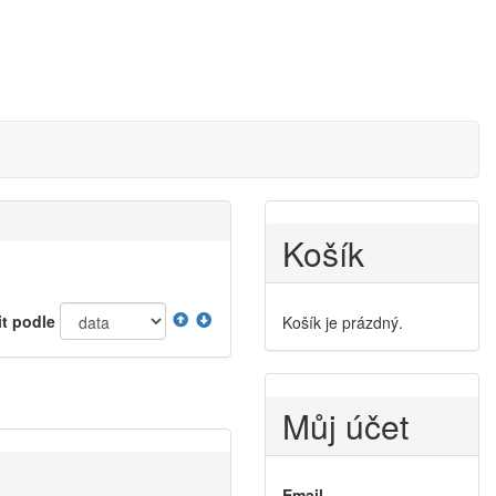
Košík
it podle
Košík je prázdný.
Můj účet
Email