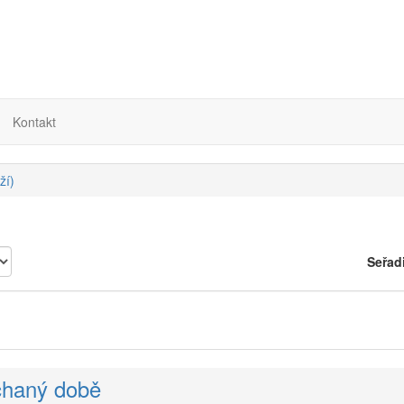
Kontakt
ží)
Seřad
chaný době