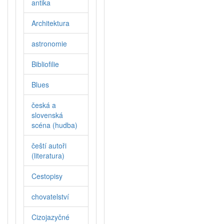
antika
Architektura
astronomie
Bibliofilie
Blues
česká a
slovenská
scéna (hudba)
čeští autoři
(literatura)
Cestopisy
chovatelství
Cizojazyčné