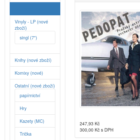
CD (nové zboží)
Vinyly - LP (nové
zboží)
singl (7")
Knihy (nové zboží)
Komixy (nové)
Ostatní (nové zboží)
papírnictví
Hry
Kazety (MC)
247,93
Kč
300,00
Kč s DPH
Trička