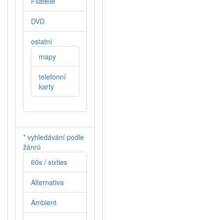
Filatelie
DVD
ostatní
mapy
telefonní
karty
* vyhledávání podle
žánrů
60s / sixties
Alternativa
Ambient