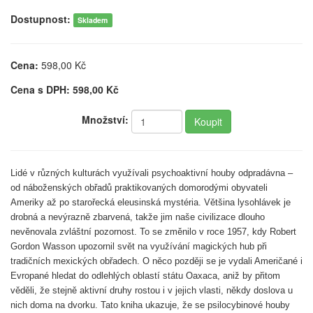
Dostupnost:
Skladem
Cena:
598,00
Kč
Cena s DPH:
598,00
Kč
Množství:
Lidé v různých kulturách využívali psychoaktivní houby odpradávna –
od náboženských obřadů praktikovaných domorodými obyvateli
Ameriky až po starořecká eleusinská mystéria. Většina lysohlávek je
drobná a nevýrazně zbarvená, takže jim naše civilizace dlouho
nevěnovala zvláštní pozornost. To se změnilo v roce 1957, kdy Robert
Gordon Wasson upozornil svět na využívání magických hub při
tradičních mexických obřadech. O něco později se je vydali Američané i
Evropané hledat do odlehlých oblastí státu Oaxaca, aniž by přitom
věděli, že stejně aktivní druhy rostou i v jejich vlasti, někdy doslova u
nich doma na dvorku. Tato kniha ukazuje, že se psilocybinové houby