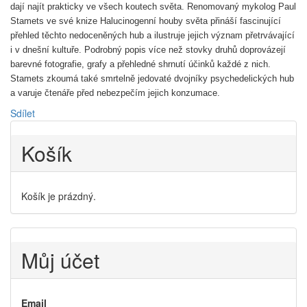
dají najít prakticky ve všech koutech světa. Renomovaný mykolog Paul
Stamets ve své knize Halucinogenní houby světa přináší fascinující
přehled těchto nedoceněných hub a ilustruje jejich význam přetrvávající
i v dnešní kultuře. Podrobný popis více než stovky druhů doprovázejí
barevné fotografie, grafy a přehledné shrnutí účinků každé z nich.
Stamets zkoumá také smrtelně jedovaté dvojníky psychedelických hub
a varuje čtenáře před nebezpečím jejich konzumace.
Sdílet
Košík
Košík je prázdný.
Můj účet
Email