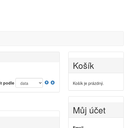
Košík
it podle
Košík je prázdný.
Můj účet
Email