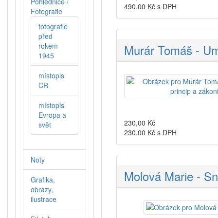
Pohlednice /
490,00
Kč s DPH
Fotografie
fotografie
před
rokem
Murár Tomáš - Umě
1945
místopis
ČR
místopis
Evropa a
230,00
Kč
svět
230,00
Kč s DPH
Noty
Molová Marie - S
Grafika,
obrazy,
ilustrace