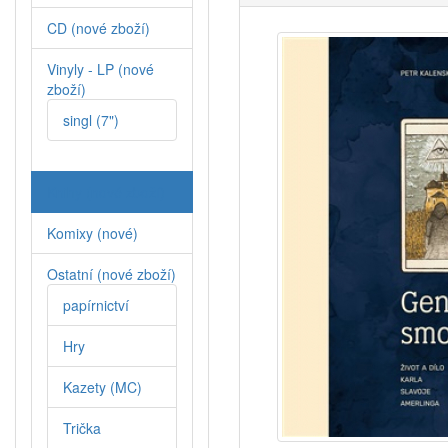
CD (nové zboží)
Vinyly - LP (nové
zboží)
singl (7")
Knihy (nové zboží)
Komixy (nové)
Ostatní (nové zboží)
papírnictví
Hry
Kazety (MC)
Trička