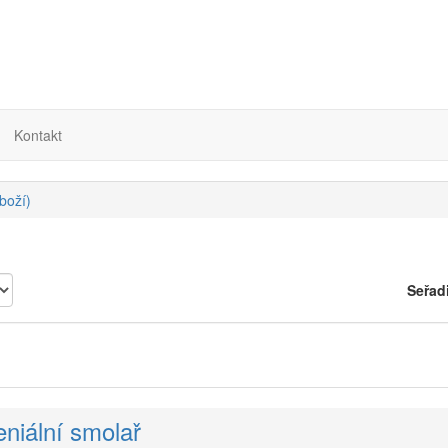
Kontakt
boží)
Seřad
eniální smolař