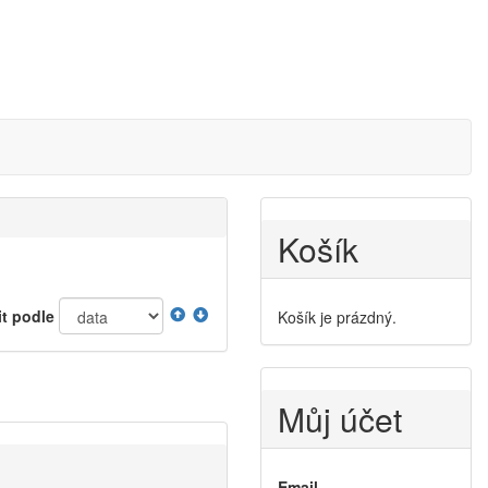
Košík
it podle
Košík je prázdný.
Můj účet
Email