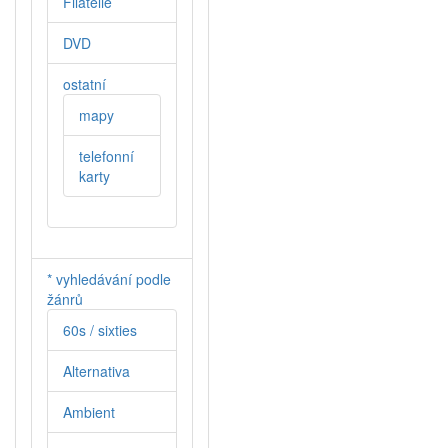
Filatelie
DVD
ostatní
mapy
telefonní
karty
* vyhledávání podle
žánrů
60s / sixties
Alternativa
Ambient