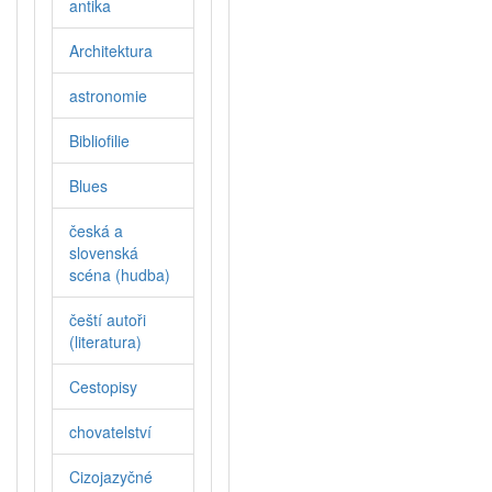
antika
Architektura
astronomie
Bibliofilie
Blues
česká a
slovenská
scéna (hudba)
čeští autoři
(literatura)
Cestopisy
chovatelství
Cizojazyčné