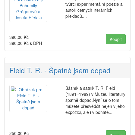
tvůrci experimentální poezie a
autoři četných literárních
překladů....
390,00
Kč
390,00
Kč s DPH
Field T. R. - Špatně jsem dopad
Básník a satirik T. R. Field
(1891–1969) v Muzeu literatury
špatně dopad.Nyní se o tom
můžete přesvědčit nejen v jeho
expozici, ale i v bohatě...
250,00
Kč