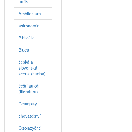
antika
Architektura
astronomie
Bibliofilie
Blues
česká a
slovenská
scéna (hudba)
čeští autoři
(literatura)
Cestopisy
chovatelství
Cizojazyčné