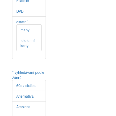
Filatelie
DVD
ostatní
mapy
telefonní
karty
* vyhledávání podle
žánrů
60s / sixties
Alternativa
Ambient