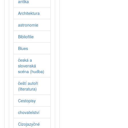
antika
Architektura
astronomie
Bibliofilie
Blues
česká a
slovenská
scéna (hudba)
čeští autoři
(literatura)
Cestopisy
chovatelství
Cizojazyčné