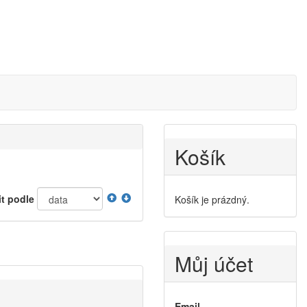
Košík
it podle
Košík je prázdný.
Můj účet
Email