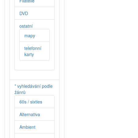
Filatelie
DVD
ostatní
mapy
telefonní
karty
* vyhledávání podle
žánrů
60s / sixties
Alternativa
Ambient