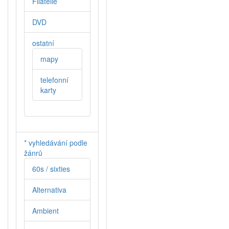
Filatelie
DVD
ostatní
mapy
telefonní
karty
* vyhledávání podle
žánrů
60s / sixties
Alternativa
Ambient