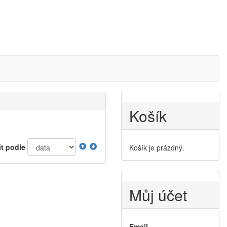
Košík
it podle
Košík je prázdný.
Můj účet
Email