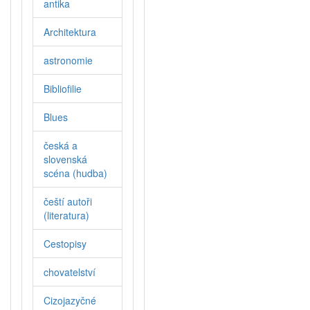
antika
Architektura
astronomie
Bibliofilie
Blues
česká a
slovenská
scéna (hudba)
čeští autoři
(literatura)
Cestopisy
chovatelství
Cizojazyčné