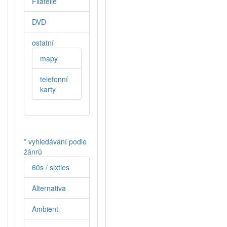
Filatelie
DVD
ostatní
mapy
telefonní
karty
* vyhledávání podle
žánrů
60s / sixties
Alternativa
Ambient