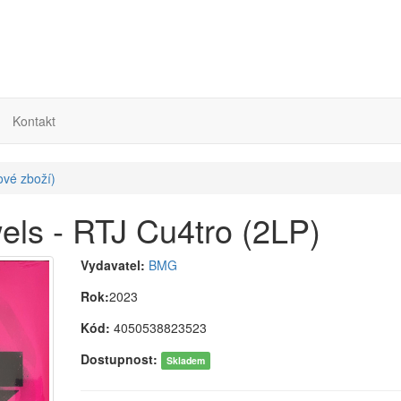
Kontakt
ové zboží)
ls - RTJ Cu4tro (2LP)
Vydavatel:
BMG
Rok:
2023
Kód:
4050538823523
Dostupnost:
Skladem