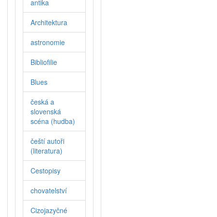
antika
Architektura
astronomie
Bibliofilie
Blues
česká a
slovenská
scéna (hudba)
čeští autoři
(literatura)
Cestopisy
chovatelství
Cizojazyčné