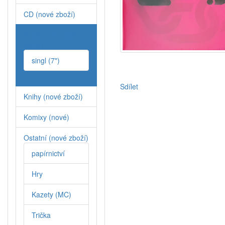
CD (nové zboží)
Vinyly - LP (nové
zboží)
singl (7")
Sdílet
Knihy (nové zboží)
Komixy (nové)
Ostatní (nové zboží)
papírnictví
Hry
Kazety (MC)
Trička