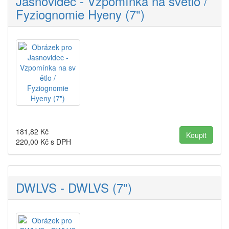
Jasnovidec - Vzpom​í​nka na sv​ě​tlo /
Fyziognomie Hyeny (7")
181,82
Kč
220,00
Kč s DPH
DWLVS - DWLVS (7")