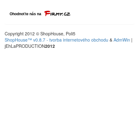
Copyright 2012 © ShopHouse, Poli5
ShopHouse™ v0.8.7 - tvorba internetového obchodu
&
AdmWin
|
jEhLaPRODUCTION
2012